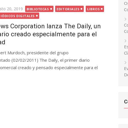
Os
ted
sto 20, 2019
C
BIBLIOTECAS
EDITORIALES
LIBROS
RIÓDICOS DIGITALES
C
ws Corporation lanza The Daily, un
C
ario creado especialmente para el
ad
Es
ert Murdoch, presidente del grupo
C
ado (02/02/2011) The Daily, el primer diario
comercial creado y pensado especialmente para el
E
D
C