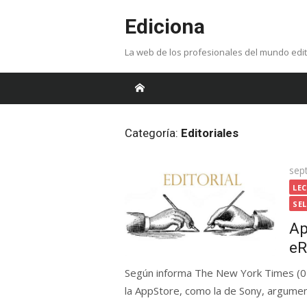
Skip
Ediciona
to
content
La web de los profesionales del mundo edit
Categoría:
Editoriales
Pos
sep
on
LE
SE
Ap
eR
Según informa The New York Times (02
la AppStore, como la de Sony, argumen