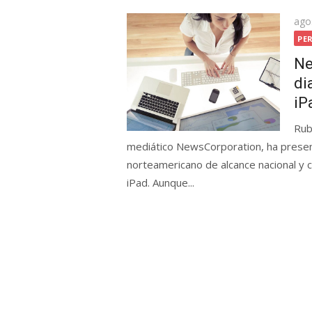
Pos
ago
on
PE
Ne
di
iP
Rub
mediático NewsCorporation, ha present
norteamericano de alcance nacional y 
iPad. Aunque...