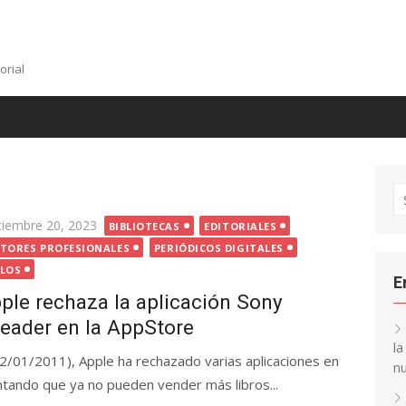
orial
S
fo
ted
tiembre 20, 2023
BIBLIOTECAS
EDITORIALES
CTORES PROFESIONALES
PERIÓDICOS DIGITALES
LLOS
E
ple rechaza la aplicación Sony
eader en la AppStore
l
/01/2011), Apple ha rechazado varias aplicaciones en
nu
tando que ya no pueden vender más libros...