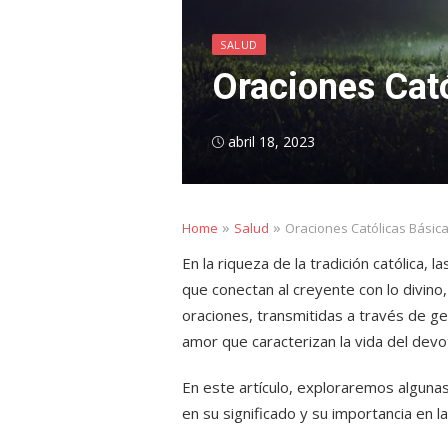
SALUD
Oraciones Cat
Posted
abril 18, 2023
on
»
»
Home
Salud
Oraciones Católicas Básic
En la riqueza de la tradición católica, 
que conectan al creyente con lo divino,
oraciones, transmitidas a través de gen
amor que caracterizan la vida del devot
En este artículo, exploraremos alguna
en su significado y su importancia en la 