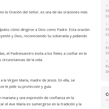
Os
o la Oración del Señor, es una de las oraciones más
C
C
ípulos cómo dirigirse a Dios como Padre. Esta oración
C
creyente y Dios, reconociendo Su soberanía y pidiendo
Es
C
, el Padrenuestro invita a los fieles a confiar en la
circunstancias de la vida.
E
D
a la Virgen María, madre de Jesús. En ella, se
e le pide su protección y guía.
C
n mariana y una expresión de confianza en la
tar el Ave María es sumergirse en la tradición y la