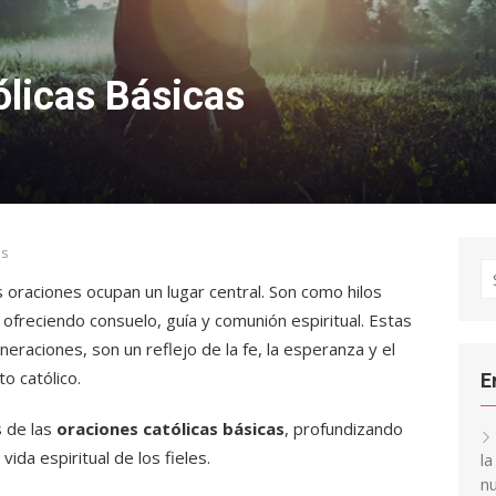
ólicas Básicas
as
S
las oraciones ocupan un lugar central. Son como hilos
fo
 ofreciendo consuelo, guía y comunión espiritual. Estas
eraciones, son un reflejo de la fe, la esperanza y el
o católico.
E
s de las
oraciones católicas básicas
, profundizando
vida espiritual de los fieles.
l
nu