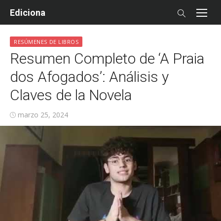
Skip
Ediciona
to
content
RESÚMENES DE LIBROS
Resumen Completo de ‘A Praia
dos Afogados’: Análisis y
Claves de la Novela
Posted
marzo 25, 2024
on