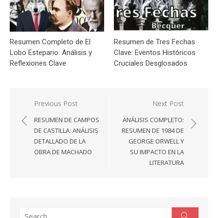
Resumen Completo de El
Resumen de Tres Fechas
Lobo Estepario: Análisis y
Clave: Eventos Históricos
Reflexiones Clave
Cruciales Desglosados
Navegación
Previous Post
Next Post
de
RESUMEN DE CAMPOS
ANÁLISIS COMPLETO:
entradas
DE CASTILLA: ANÁLISIS
RESUMEN DE 1984 DE
DETALLADO DE LA
GEORGE ORWELL Y
OBRA DE MACHADO
SU IMPACTO EN LA
LITERATURA
Search
Search