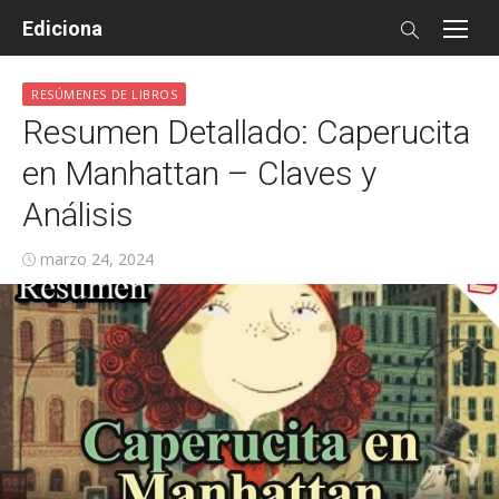
Skip
Ediciona
to
content
RESÚMENES DE LIBROS
Resumen Detallado: Caperucita
en Manhattan – Claves y
Análisis
Posted
marzo 24, 2024
on