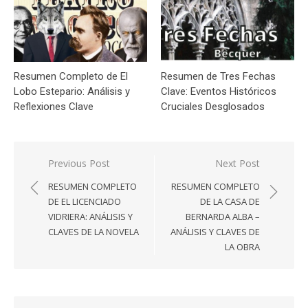
Resumen Completo de El
Resumen de Tres Fechas
Lobo Estepario: Análisis y
Clave: Eventos Históricos
Reflexiones Clave
Cruciales Desglosados
Navegación
Previous Post
Next Post
de
RESUMEN COMPLETO
RESUMEN COMPLETO
entradas
DE EL LICENCIADO
DE LA CASA DE
VIDRIERA: ANÁLISIS Y
BERNARDA ALBA –
CLAVES DE LA NOVELA
ANÁLISIS Y CLAVES DE
LA OBRA