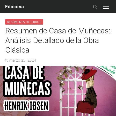
Skip
Ediciona
to
content
RESÚMENES DE LIBROS
Resumen de Casa de Muñecas:
Análisis Detallado de la Obra
Clásica
Posted
marzo 25, 2024
on