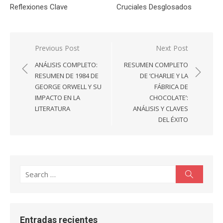
Reflexiones Clave
Cruciales Desglosados
Navegación
Previous Post
Next Post
de
ANÁLISIS COMPLETO:
RESUMEN COMPLETO
entradas
RESUMEN DE 1984 DE
DE ‘CHARLIE Y LA
GEORGE ORWELL Y SU
FÁBRICA DE
IMPACTO EN LA
CHOCOLATE’:
LITERATURA
ANÁLISIS Y CLAVES
DEL ÉXITO
Search
Search
for:
Entradas recientes