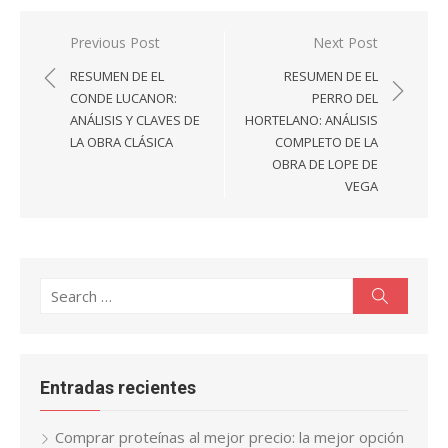
Navegación
Previous Post
Next Post
de
RESUMEN DE EL
RESUMEN DE EL
entradas
CONDE LUCANOR:
PERRO DEL
ANÁLISIS Y CLAVES DE
HORTELANO: ANÁLISIS
LA OBRA CLÁSICA
COMPLETO DE LA
OBRA DE LOPE DE
VEGA
Search
Search
for:
Entradas recientes
Comprar proteínas al mejor precio: la mejor opción