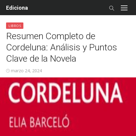
Skip
Ediciona
to
content
LIBROS
Resumen Completo de
Cordeluna: Análisis y Puntos
Clave de la Novela
Posted
marzo 24, 2024
on