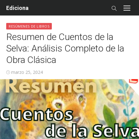
Skip
Ediciona
to
content
RESÚMENES DE LIBROS
Resumen de Cuentos de la
Selva: Análisis Completo de la
Obra Clásica
Posted
marzo 25, 2024
on