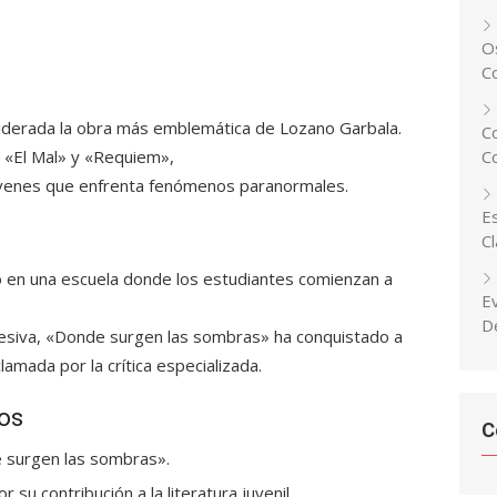
Os
C
iderada la obra
más emblemática
de Lozano Garbala.
C
, «El Mal» y «Requiem»,
C
jóvenes que enfrenta fenómenos paranormales.
Es
C
bo en una escuela donde los estudiantes comienzan a
E
D
resiva, «Donde surgen las sombras» ha conquistado a
lamada por la crítica especializada
.
os
C
 surgen las sombras».
r su contribución a la literatura juvenil.