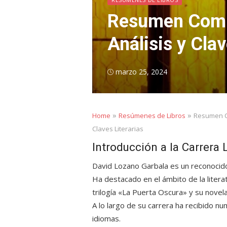
Resumen Compl
Análisis y Clav
Posted
marzo 25, 2024
on
»
»
Home
Resúmenes de Libros
Resumen Co
Claves Literarias
Introducción a la Carrera 
David Lozano Garbala es un reconocido
Ha destacado en el ámbito de la litera
trilogía «La Puerta Oscura» y su nove
A lo largo de su carrera ha recibido n
idiomas.