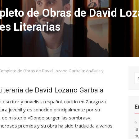
eto de Obras de David Loz
es Literarias
mpleto de Obras de David Lozano Garbala: Análisis y
S
fo
Literaria de David Lozano Garbala
 escritor y novelista español, nacido en Zaragoza.
E
tura juvenil y es conocido principalmente por su
la de misterio «Donde surgen las sombras».
umerosos premios y su obra ha sido traducida a varios
l
nu