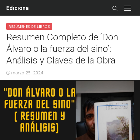
Skip
Ediciona
to
content
RESÚMENES DE LIBROS
Resumen Completo de ‘Don
Álvaro o la fuerza del sino’:
Análisis y Claves de la Obra
Posted
marzo 25, 2024
on