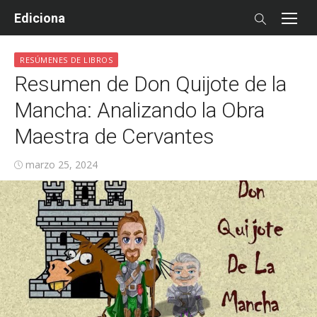
Skip
Ediciona
to
content
RESÚMENES DE LIBROS
Resumen de Don Quijote de la
Mancha: Analizando la Obra
Maestra de Cervantes
Posted
marzo 25, 2024
on