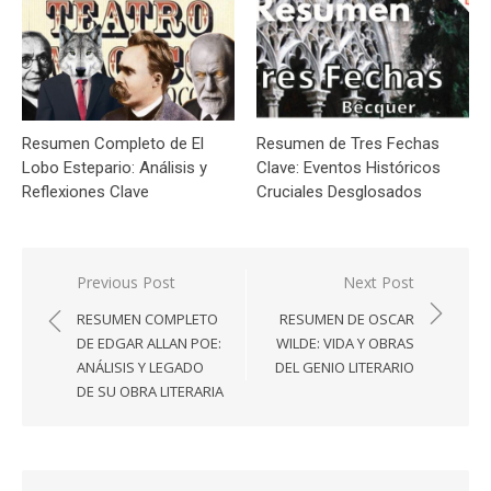
Resumen Completo de El
Resumen de Tres Fechas
Lobo Estepario: Análisis y
Clave: Eventos Históricos
Reflexiones Clave
Cruciales Desglosados
Navegación
Previous Post
Next Post
de
RESUMEN COMPLETO
RESUMEN DE OSCAR
entradas
DE EDGAR ALLAN POE:
WILDE: VIDA Y OBRAS
ANÁLISIS Y LEGADO
DEL GENIO LITERARIO
DE SU OBRA LITERARIA