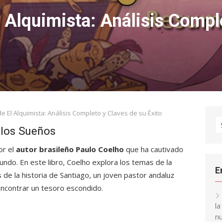
Alquimista: Análisis Compl
 El Alquimista: Análisis Completo y Claves de su Éxito
S
 los Sueños
fo
or el
autor brasileño Paulo Coelho
que ha cautivado
undo. En este libro, Coelho explora los temas de la
E
 de la historia de Santiago, un joven pastor andaluz
ncontrar un tesoro escondido.
l
nu