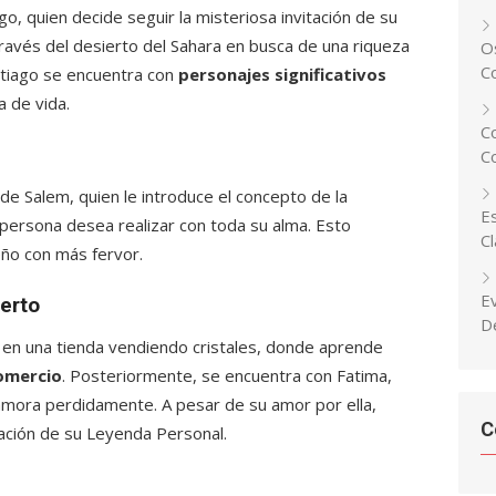
o, quien decide seguir la misteriosa invitación de su
a través del desierto del Sahara en busca de una riqueza
Os
C
ntiago se encuentra con
personajes significativos
a de vida.
C
C
de Salem, quien le introduce el concepto de la
Es
 persona desea realizar con toda su alma. Esto
C
eño con más fervor.
E
ierto
D
 en una tienda vendiendo cristales, donde aprende
comercio
. Posteriormente, se encuentra con Fatima,
amora perdidamente. A pesar de su amor por ella,
C
ización de su Leyenda Personal.