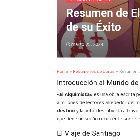
Resumen de El 
de su Éxito
Posted
marzo 25, 2024
on
»
»
Home
Resúmenes de Libros
Resumen de
Introducción al Mundo de
«El Alquimista»
es una obra escrita p
a millones de lectores alrededor del m
destino
y la auto-descubierta a través
que tiene un sueño recurrente sobre e
El Viaje de Santiago