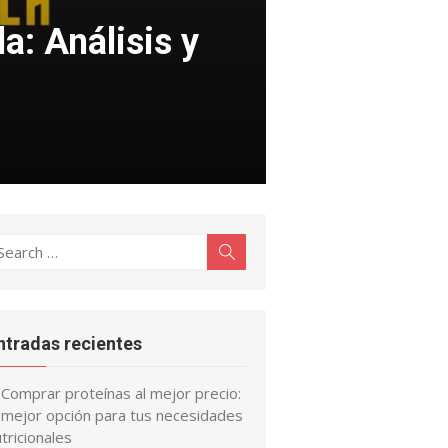
a: Análisis y
earch
Search
r:
ntradas recientes
Comprar proteínas al mejor precio:
a mejor opción para tus necesidades
tricionales