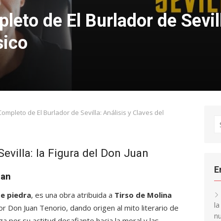
to de El Burlador de Sevill
sico
mpleto de El Burlador de Sevilla: Análisis y Claves del
S
fo
evilla: la Figura del Don Juan
E
uan
de piedra
, es una obra atribuida a
Tirso de Molina
l
or Don Juan Tenorio, dando origen al mito literario de
nu
a por su actitud desafiante hacia la moral y las