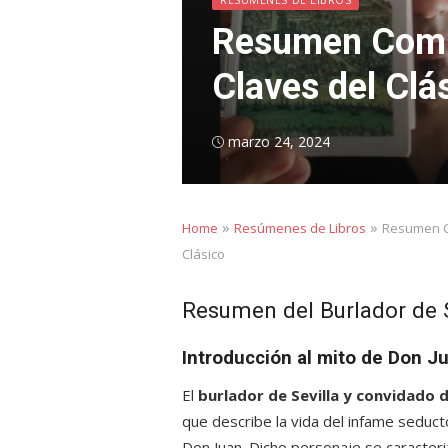
Resumen Comple
Claves del Clá
Posted
marzo 24, 2024
on
»
»
Home
Resúmenes de Libros
Resumen Co
Clásico
Resumen del Burlador de S
Introducción al mito de Don J
El
burlador de Sevilla y convidado 
que describe la vida del infame seduct
Don Juan. Dicho personaje se caracteriz