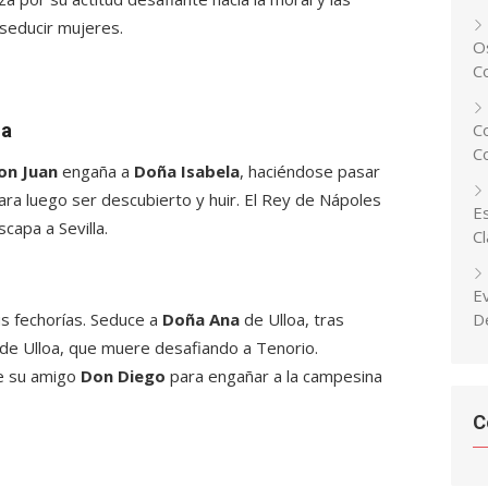
 seducir mujeres.
Os
C
la
C
C
on Juan
engaña a
Doña Isabela
, haciéndose pasar
ra luego ser descubierto y huir. El Rey de Nápoles
Es
capa a Sevilla.
C
E
us fechorías. Seduce a
Doña Ana
de Ulloa, tras
D
de Ulloa, que muere desafiando a Tenorio.
de su amigo
Don Diego
para engañar a la campesina
C