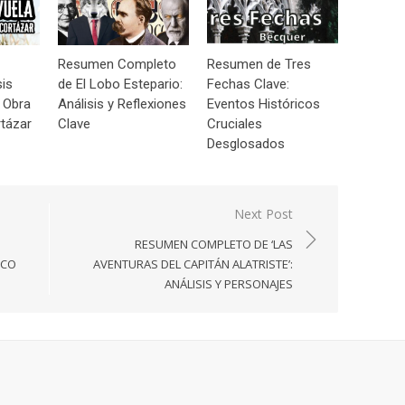
Resumen Completo
Resumen de Tres
sis
de El Lobo Estepario:
Fechas Clave:
 Obra
Análisis y Reflexiones
Eventos Históricos
tázar
Clave
Cruciales
Desglosados
Next Post
:
RESUMEN COMPLETO DE ‘LAS
ICO
AVENTURAS DEL CAPITÁN ALATRISTE’:
ANÁLISIS Y PERSONAJES