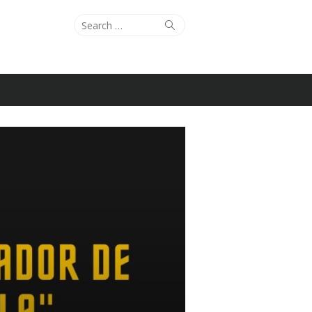
Search
Search
for: