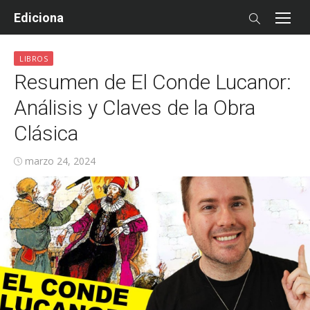
Skip
Ediciona
to
content
LIBROS
Resumen de El Conde Lucanor:
Análisis y Claves de la Obra
Clásica
Posted
marzo 24, 2024
on