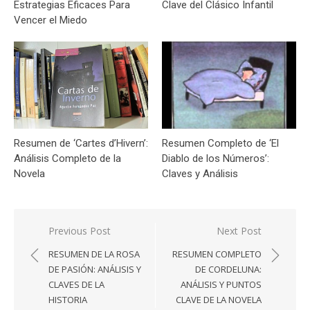
Estrategias Eficaces Para
Clave del Clásico Infantil
Vencer el Miedo
Resumen de ‘Cartes d’Hivern’:
Resumen Completo de ‘El
Análisis Completo de la
Diablo de los Números’:
Novela
Claves y Análisis
Navegación
Previous Post
Next Post
de
RESUMEN DE LA ROSA
RESUMEN COMPLETO
entradas
DE PASIÓN: ANÁLISIS Y
DE CORDELUNA:
CLAVES DE LA
ANÁLISIS Y PUNTOS
HISTORIA
CLAVE DE LA NOVELA