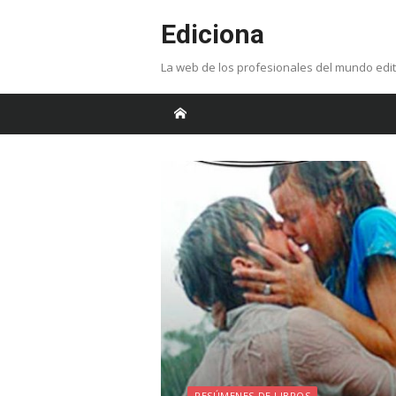
Skip
Ediciona
to
content
La web de los profesionales del mundo edit
RESÚMENES DE LIBROS