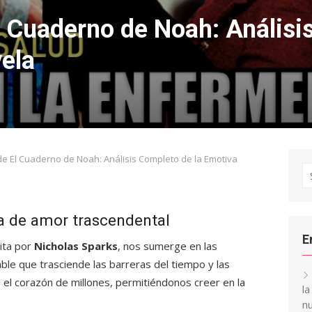
 Cuaderno de Noah: Análisi
ela
 El Cuaderno de Noah: Análisis Completo de la Emotiva
S
fo
ia de amor trascendental
E
rita por
Nicholas Sparks
, nos sumerge en las
le que trasciende las barreras del tiempo y las
 el corazón de millones, permitiéndonos creer en la
l
nu