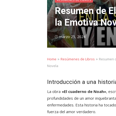
Resumen de El
la Emotiva Nov
Posted
marzo 25, 2024
on
»
»
Home
Resúmenes de Libros
Resumen de
Novela
Introducción a una histor
La obra
«El cuaderno de Noah»
, esc
profundidades de un amor inquebrantab
enfermedades. Esta historia ha tocado
fuerza del amor verdadero.