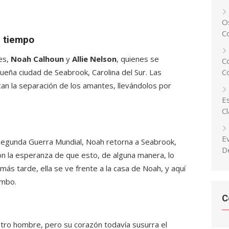
Os
C
l tiempo
es,
Noah Calhoun
y
Allie Nelson
, quienes se
C
eña ciudad de Seabrook, Carolina del Sur. Las
C
ocan la separación de los amantes, llevándolos por
Es
C
E
a Segunda Guerra Mundial, Noah retorna a Seabrook,
D
n la esperanza de que esto, de alguna manera, lo
más tarde, ella se ve frente a la casa de Noah, y aquí
umbo.
C
tro hombre, pero su corazón todavía susurra el