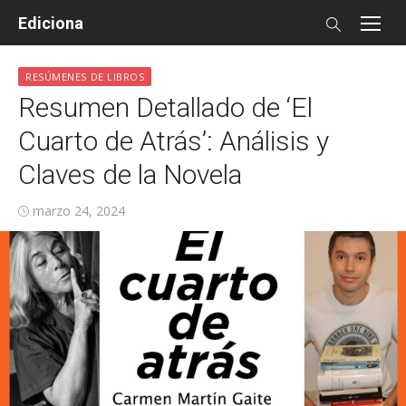
Skip
Ediciona
to
content
RESÚMENES DE LIBROS
Resumen Detallado de ‘El
Cuarto de Atrás’: Análisis y
Claves de la Novela
Posted
marzo 24, 2024
on