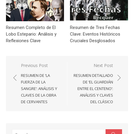
Resumen Completo de El
Resumen de Tres Fechas
Lobo Estepario: Análisis y
Clave: Eventos Históricos
Reflexiones Clave
Cruciales Desglosados
Navegación
Previous Post
Next Post
de
RESUMEN DE ‘LA
RESUMEN DETALLADO
entradas
FUERZA DE LA
DE ‘EL GUARDIÁN
SANGRE’: ANÁLISIS Y
ENTRE EL CENTENO’:
CLAVES DE LA OBRA
ANÁLISIS Y CLAVES
DE CERVANTES
DEL CLÁSICO
Search
Search