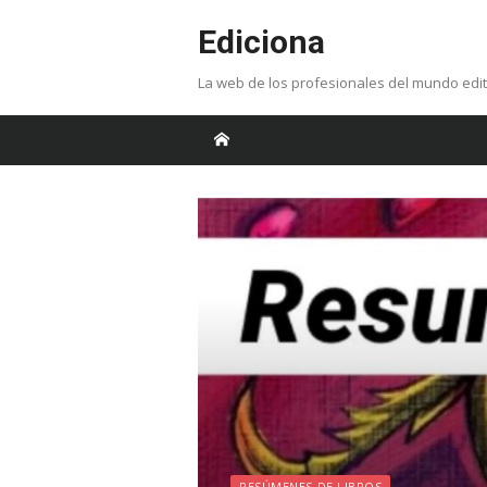
Skip
Ediciona
to
content
La web de los profesionales del mundo edit
RESÚMENES DE LIBROS