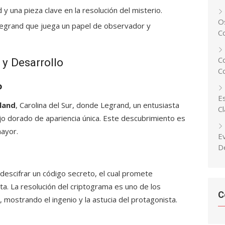
d y una pieza clave en la resolución del misterio.
Os
Legrand que juega un papel de observador y
C
C
 y Desarrollo
C
o
Es
sland
, Carolina del Sur, donde Legrand, un entusiasta
C
jo dorado de apariencia única. Este descubrimiento es
mayor.
E
D
 descifrar un código secreto, el cual promete
ta. La resolución del criptograma es uno de los
C
ostrando el ingenio y la astucia del protagonista.