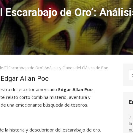
 Escarabajo de Oro’: Análisi
e
 ‘El Escarabajo de Oro’: Análisis y Claves del Clásico de Poe
S
 Edgar Allan Poe
fo
stra del escritor americano
Edgar Allan Poe
.
te relato corto combina misterio, aventura y
E
vés de una emocionante búsqueda de tesoros.
l
de la historia y descubridor del escarabajo de oro.
nu