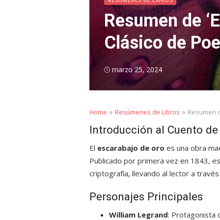
Resumen de ‘El
Clásico de Po
Posted
marzo 25, 2024
on
»
»
Home
Resúmenes de Libros
Resumen de
Introducción al Cuento de
El
escarabajo de oro
es una obra mae
Publicado por primera vez en 1843, es
criptografía, llevando al lector a tra
Personajes Principales
William Legrand
: Protagonista 