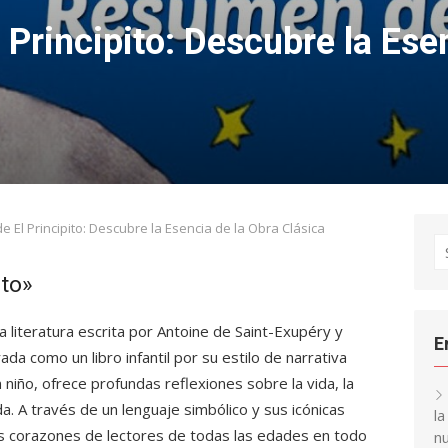
Principito: Descubre la Ese
 El Principito: Descubre la Esencia de la Obra Clásica
S
fo
ito»
 literatura escrita por Antoine de Saint-Exupéry y
E
a como un libro infantil por su estilo de narrativa
n niño, ofrece profundas reflexiones sobre la vida, la
da. A través de un lenguaje simbólico y sus icónicas
l
los corazones de lectores de todas las edades en todo
nu