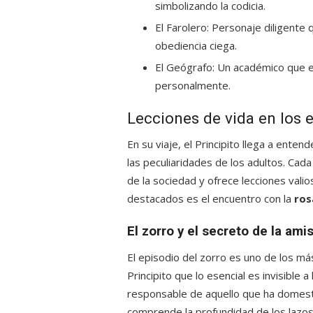
simbolizando la codicia.
El Farolero: Personaje diligente
obediencia ciega.
El Geógrafo: Un académico que e
personalmente.
Lecciones de vida en los e
En su viaje, el Principito llega a ent
las peculiaridades de los adultos. Cad
de la sociedad y ofrece lecciones vali
destacados es el encuentro con la
ros
El zorro y el secreto de la ami
El episodio del zorro es uno de los má
Principito que lo esencial es invisible
responsable de aquello que ha domestic
comprende la profundidad de los lazos