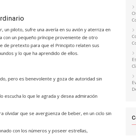
Os
ordinario
C
, un piloto, sufre una avería en su avión y aterriza en
C
ntra con un pequeño príncipe proveniente de otro
C
e de pretexto para que el Principito relaten sus
undos y lo que ha aprendido de ellos.
Es
C
odo, pero es benevolente y goza de autoridad sin
E
D
lo escucha lo que le agrada y desea admiración
a olvidar que se avergüenza de beber, en un ciclo sin
C
nado con los números y poseer estrellas,