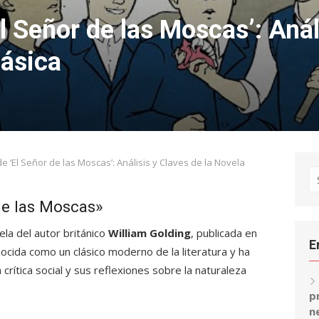
 Señor de las Moscas’: Anál
lásica
 ‘El Señor de las Moscas’: Análisis y Claves de la Novela
S
fo
de las Moscas»
la del autor británico
William Golding
, publicada en
E
cida como un clásico moderno de la literatura y ha
 crítica social y sus reflexiones sobre la naturaleza
p
n