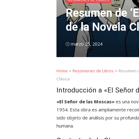
Resumen de ‘El
de la Novela C
Posted
marzo 25, 2024
on
»
»
Home
Resúmenes de Libros
Resumen de
Clásica
Introducción a «El Señor 
«El Señor de las Moscas»
es una nove
1954. Esta obra es ampliamente recono
sido objeto de análisis por su profunda
humana.