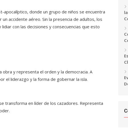
st-apocalíptico, donde un grupo de niños se encuentra
l
C
r un accidente aéreo. Sin la presencia de adultos, los
 lidiar con las decisiones y consecuencias que esto
C
C
E
C
a obra y representa el orden y la democracia. A
E
or el liderazgo y la forma de gobernar la isla.
D
 se transforma en líder de los cazadores. Representa
poder.
C