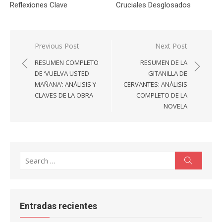
Reflexiones Clave
Cruciales Desglosados
Navegación
Previous Post
Next Post
de
RESUMEN COMPLETO
RESUMEN DE LA
entradas
DE ‘VUELVA USTED
GITANILLA DE
MAÑANA’: ANÁLISIS Y
CERVANTES: ANÁLISIS
CLAVES DE LA OBRA
COMPLETO DE LA
NOVELA
Search
Search
for:
Entradas recientes