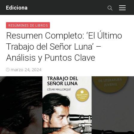
Skip
Ediciona
to
content
RESÚMENES DE LIBROS
Resumen Completo: ‘El Último
Trabajo del Señor Luna’ –
Análisis y Puntos Clave
Posted
marzo 24, 2024
on