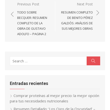
Navegación
Previous Post
Next Post
de
TODO SOBRE
RESUMEN COMPLETO
entradas
BECQUER: RESUMEN
DE BENITO PÉREZ
COMPLETO DE LA
GALDÓS: ANÁLISIS DE
OBRA DE GUSTAVO
SUS MEJORES OBRAS
ADOLFO – PAGINA 2
Search
Search
for:
Entradas recientes
Comprar proteínas al mejor precio: la mejor opción
para tus necesidades nutricionales
Resumen Detallado: ‘Los Ojos de la Oscuridad’ –