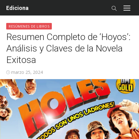
Skip
Ediciona
to
content
RESÚMENES DE LIBROS
Resumen Completo de ‘Hoyos’:
Análisis y Claves de la Novela
Exitosa
Posted
marzo 25, 2024
on