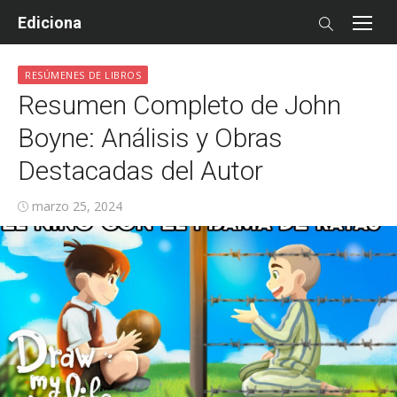
Skip
Ediciona
to
content
RESÚMENES DE LIBROS
Resumen Completo de John
Boyne: Análisis y Obras
Destacadas del Autor
Posted
marzo 25, 2024
on