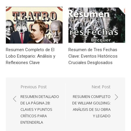
Resumen Completo de El
Resumen de Tres Fechas
Lobo Estepario: Análisis y
Clave: Eventos Históricos
Reflexiones Clave
Cruciales Desglosados
Navegación
Previous Post
Next Post
de
RESUMEN DETALLADO
RESUMEN COMPLETO
entradas
DE LA PÁGINA 28:
DE WILLIAM GOLDING:
CLAVES Y PUNTOS
ANÁLISIS DE SU OBRA
CRÍTICOS PARA
Y LEGADO
ENTENDERLA