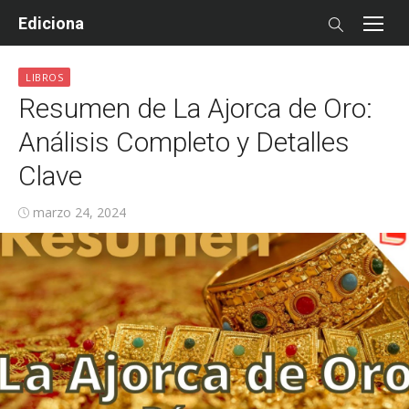
Skip
Ediciona
to
content
LIBROS
Resumen de La Ajorca de Oro:
Análisis Completo y Detalles
Clave
Posted
marzo 24, 2024
on