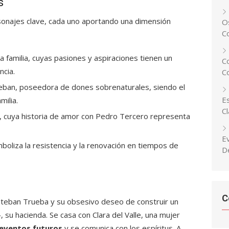
s
rsonajes clave, cada uno aportando una dimensión
Os
C
la familia, cuyas pasiones y aspiraciones tienen un
C
cia.
C
ban, poseedora de dones sobrenaturales, siendo el
Es
milia.
C
a, cuya historia de amor con Pedro Tercero representa
E
boliza la resistencia y la renovación en tiempos de
D
C
Esteban Trueba y su obsesivo deseo de construir un
 su hacienda. Se casa con Clara del Valle, una mujer
 eventos futuros
y se comunica con los espíritus. A