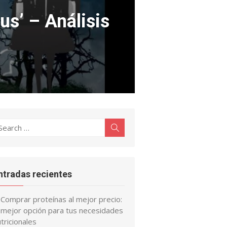
us’ – Análisis
earch
Search
r:
ntradas recientes
Comprar proteínas al mejor precio:
a mejor opción para tus necesidades
tricionales