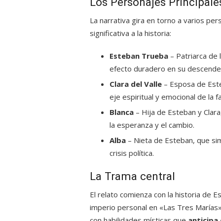
Los Personajes Principale
La narrativa gira en torno a varios pe
significativa a la historia:
Esteban Trueba
– Patriarca de 
efecto duradero en su descenden
Clara del Valle
– Esposa de Este
eje espiritual y emocional de la fa
Blanca
– Hija de Esteban y Clar
la esperanza y el cambio.
Alba
– Nieta de Esteban, que sim
crisis política.
La Trama central
El relato comienza con la historia de 
imperio personal en «Las Tres Marías»,
con habilidades místicas que
anticipa