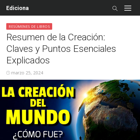
Skip
Ediciona
to
content
RESÚMENES DE LIBROS
Resumen de la Creación:
Claves y Puntos Esenciales
Explicados
Posted
marzo 25, 2024
on