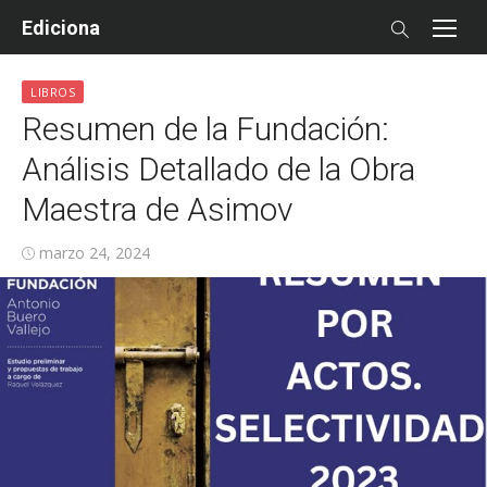
Skip
Ediciona
to
content
LIBROS
Resumen de la Fundación:
Análisis Detallado de la Obra
Maestra de Asimov
Posted
marzo 24, 2024
on