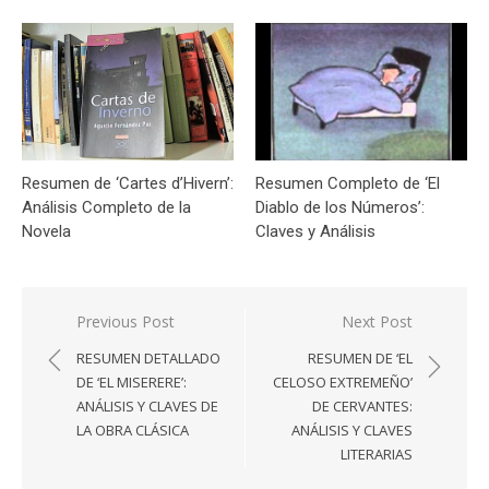
Resumen de ‘Cartes d’Hivern’:
Resumen Completo de ‘El
Análisis Completo de la
Diablo de los Números’:
Novela
Claves y Análisis
Navegación
Previous Post
Next Post
de
RESUMEN DETALLADO
RESUMEN DE ‘EL
entradas
DE ‘EL MISERERE’:
CELOSO EXTREMEÑO’
ANÁLISIS Y CLAVES DE
DE CERVANTES:
LA OBRA CLÁSICA
ANÁLISIS Y CLAVES
LITERARIAS