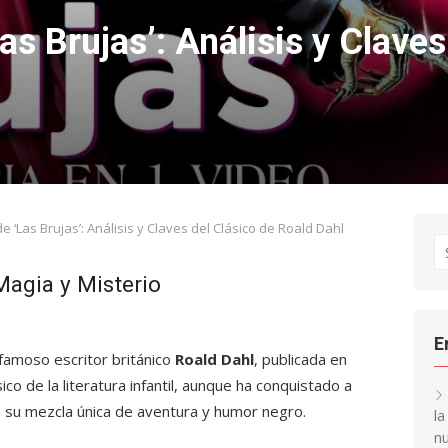
s Brujas’: Análisis y Claves
 ‘Las Brujas’: Análisis y Claves del Clásico de Roald Dahl
S
fo
Magia y Misterio
E
 famoso escritor británico
Roald Dahl
, publicada en
co de la literatura infantil, aunque ha conquistado a
a su mezcla única de aventura y humor negro.
l
nu