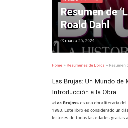
Resumen de ‘La
Roald Dahl
Posted
marzo 25, 2024
on
»
»
Home
Resúmenes de Libros
Resumen de
Las Brujas: Un Mundo de 
Introducción a la Obra
«Las Brujas»
es una obra literaria del
1983. Este libro es considerado un clási
lectores de todas las edades gracias 