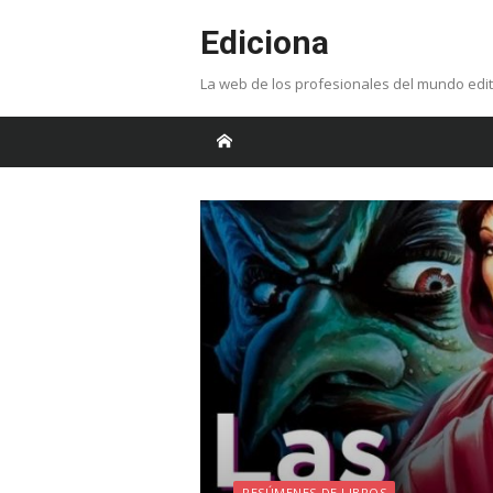
Skip
Ediciona
to
content
La web de los profesionales del mundo edit
RESÚMENES DE LIBROS