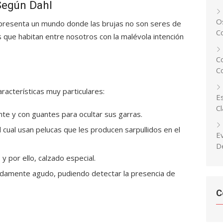
 Según Dahl
Os
s presenta un mundo donde las brujas no son seres de
C
s que habitan entre nosotros con la malévola intención
C
C
racterísticas muy particulares:
Es
C
te y con guantes para ocultar sus garras.
 cual usan pelucas que les producen sarpullidos en el
E
D
y por ello, calzado especial.
adamente agudo, pudiendo detectar la presencia de
C