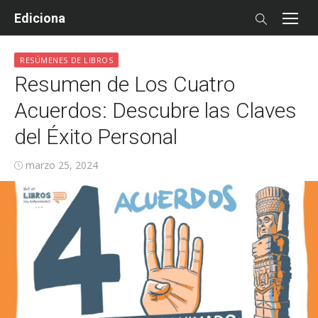
Skip
Ediciona
to
content
RESÚMENES DE LIBROS
Resumen de Los Cuatro
Acuerdos: Descubre las Claves
del Éxito Personal
Posted
marzo 25, 2024
on