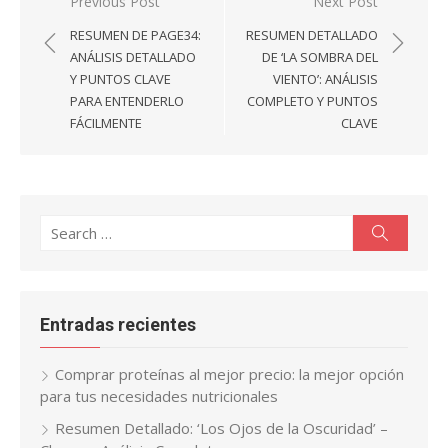
Navegación
Previous Post
Next Post
de
RESUMEN DE PAGE34:
RESUMEN DETALLADO
entradas
ANÁLISIS DETALLADO
DE ‘LA SOMBRA DEL
Y PUNTOS CLAVE
VIENTO’: ANÁLISIS
PARA ENTENDERLO
COMPLETO Y PUNTOS
FÁCILMENTE
CLAVE
Search
Search
for:
Entradas recientes
Comprar proteínas al mejor precio: la mejor opción
para tus necesidades nutricionales
Resumen Detallado: ‘Los Ojos de la Oscuridad’ –