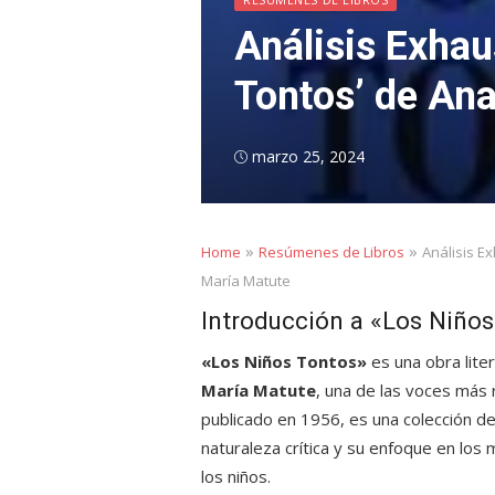
Análisis Exhau
Tontos’ de An
Posted
marzo 25, 2024
on
»
»
Home
Resúmenes de Libros
Análisis E
María Matute
Introducción a «Los Niño
«Los Niños Tontos»
es una obra lite
María Matute
, una de las voces más 
publicado en 1956, es una colección d
naturaleza crítica y su enfoque en los
los niños.