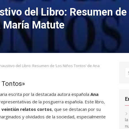
stivo del Libro: Resumen de
a María Matute
xhaustivo del Libro: Resumen de ‘Los Niños Tontos’ de Ana
S
fo
s Tontos»
raria escrita por la destacada autora española
Ana
E
representativas de la posguerra española. Este libro,
e
veintiún relatos cortos
, que se destacan por su
 marginados y olvidados de la sociedad, especialmente
l
nu