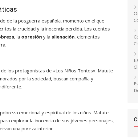
áticas
Os
C
odo de la posguerra española, momento en el que
itos la crueldad y la inocencia perdida. Los cuentos
obreza
, la
opresión
y la
alienación
, elementos
C
C
ra.
Es
C
a de los protagonistas de «Los Niños Tontos». Matute
gnorados por la sociedad, buscan compañía y
E
ndiferente.
D
 pobreza emocional y espiritual de los niños. Matute
C
 para explorar la inocencia de sus jóvenes personajes,
rvan una pureza interior.