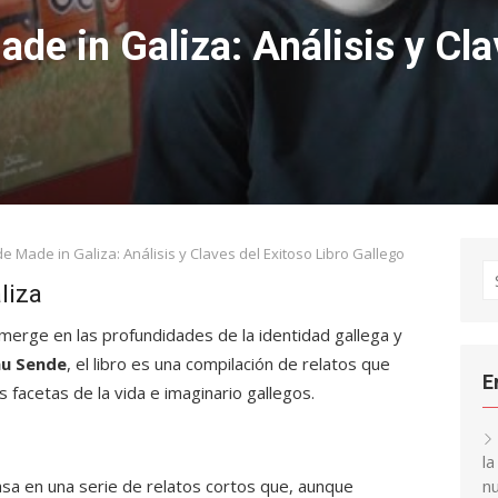
e in Galiza: Análisis y Cla
 Made in Galiza: Análisis y Claves del Exitoso Libro Gallego
S
liza
fo
erge en las profundidades de la identidad gallega y
hu Sende
, el libro es una compilación de relatos que
E
 facetas de la vida e imaginario gallegos.
l
sa en una serie de relatos cortos que, aunque
nu