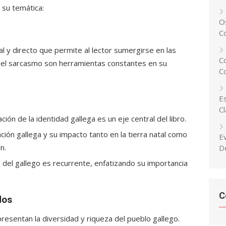
 su temática:
Os
C
al y directo que permite al lector sumergirse en las
C
y el sarcasmo son herramientas constantes en su
C
Es
C
ón de la identidad gallega es un eje central del libro.
ión gallega y su impacto tanto en la tierra natal como
E
n.
D
del gallego es recurrente, enfatizando su importancia
C
dos
resentan la diversidad y riqueza del pueblo gallego.