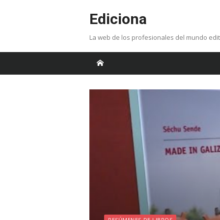
Skip
Ediciona
to
content
La web de los profesionales del mundo edit
RESÚMENES DE LIBROS