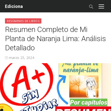
Skip
Ediciona
to
content
RESÚMENES DE LIBROS
Resumen Completo de Mi
Planta de Naranja Lima: Análisis
Detallado
Posted
marzo 25, 2024
on