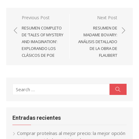
Navegación
Previous Post
Next Post
de
RESUMEN COMPLETO
RESUMEN DE
entradas
DE ‘TALES OF MYSTERY
MADAME BOVARY:
AND IMAGINATION’:
ANÁLISIS DETALLADO
EXPLORANDO LOS
DE LA OBRA DE
CLÁSICOS DE POE
FLAUBERT
Search
Search
for:
Entradas recientes
Comprar proteínas al mejor precio: la mejor opción