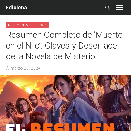
Skip
Ediciona
to
content
RESÚMENES DE LIBROS
Resumen Completo de ‘Muerte
en el Nilo’: Claves y Desenlace
de la Novela de Misterio
Posted
marzo 25, 2024
on