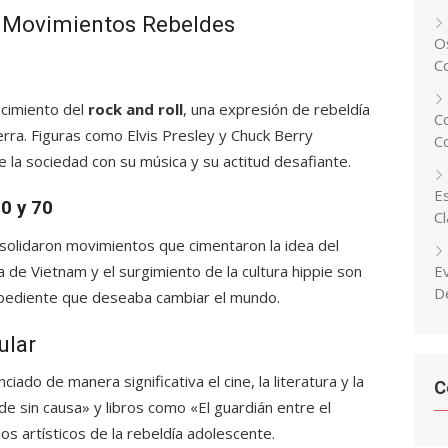
s Movimientos Rebeldes
Os
C
acimiento del
rock and roll
, una expresión de rebeldía
C
erra. Figuras como Elvis Presley y Chuck Berry
C
 la sociedad con su música y su actitud desafiante.
Es
0 y 70
C
solidaron movimientos que cimentaron la idea del
ra de Vietnam y el surgimiento de la cultura hippie son
E
D
obediente que deseaba cambiar el mundo.
ular
nciado de manera significativa el cine, la literatura y la
C
de sin causa» y libros como «El guardián entre el
os artísticos de la rebeldía adolescente.