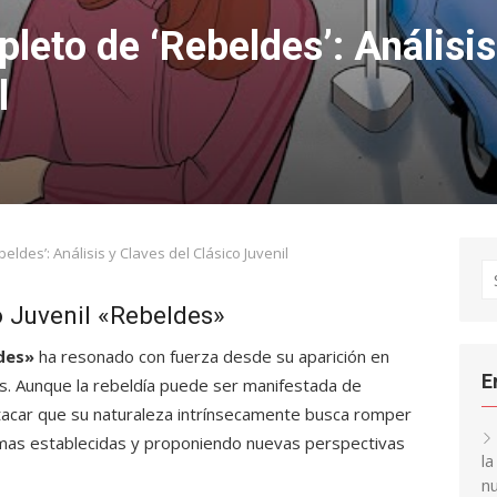
to de ‘Rebeldes’: Análisis 
l
des’: Análisis y Claves del Clásico Juvenil
S
fo
 Juvenil «Rebeldes»
des»
ha resonado con fuerza desde su aparición en
E
os. Aunque la rebeldía puede ser manifestada de
tacar que su naturaleza intrínsecamente busca romper
rmas establecidas y proponiendo nuevas perspectivas
l
nu