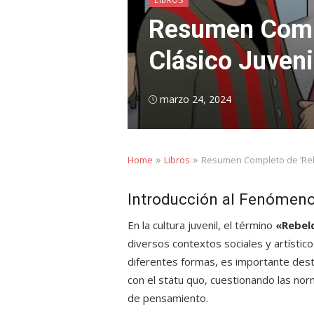
Resumen Comple
Clásico Juveni
Posted
marzo 24, 2024
on
»
»
Home
Libros
Resumen Completo de ‘Rebel
Introducción al Fenómeno
En la cultura juvenil, el término
«Rebel
diversos contextos sociales y artístic
diferentes formas, es importante des
con el statu quo, cuestionando las no
de pensamiento.