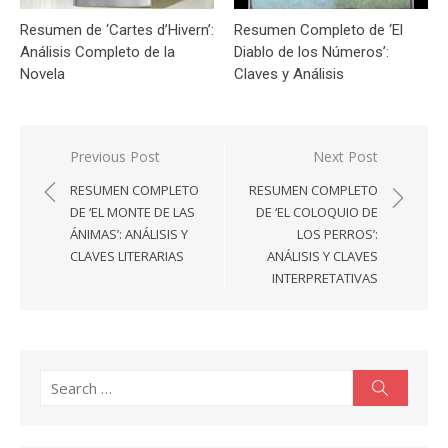
Resumen de ‘Cartes d’Hivern’:
Resumen Completo de ‘El
Análisis Completo de la
Diablo de los Números’:
Novela
Claves y Análisis
Navegación
Previous Post
Next Post
de
RESUMEN COMPLETO
RESUMEN COMPLETO
entradas
DE ‘EL MONTE DE LAS
DE ‘EL COLOQUIO DE
ÁNIMAS’: ANÁLISIS Y
LOS PERROS’:
CLAVES LITERARIAS
ANÁLISIS Y CLAVES
INTERPRETATIVAS
Search
Search
for: