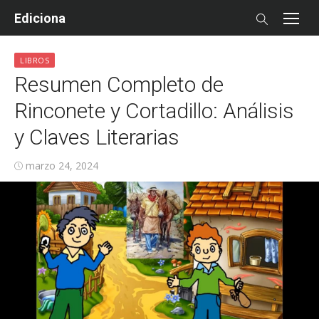
Skip
Ediciona
to
content
LIBROS
Resumen Completo de
Rinconete y Cortadillo: Análisis
y Claves Literarias
Posted
marzo 24, 2024
on