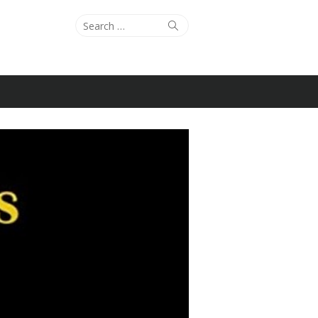
Search
Search
for: