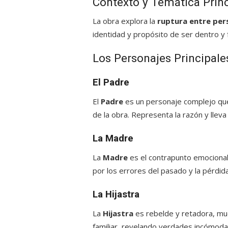
Contexto y Temática Princ
La obra explora la
ruptura entre per
identidad y propósito de ser dentro y f
Los Personajes Principale
El Padre
El
Padre
es un personaje complejo que
de la obra. Representa la razón y lleva 
La Madre
La
Madre
es el contrapunto emocional 
por los errores del pasado y la pérdida
La Hijastra
La
Hijastra
es rebelde y retadora, mues
familiar, revelando verdades incómoda