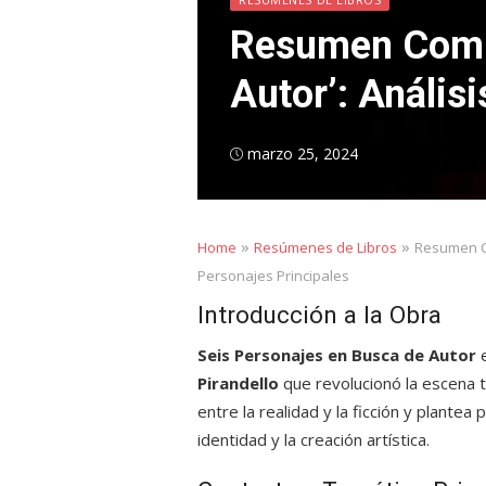
Resumen Compl
Autor’: Anális
Posted
marzo 25, 2024
on
»
»
Home
Resúmenes de Libros
Resumen Co
Personajes Principales
Introducción a la Obra
Seis Personajes en Busca de Autor
e
Pirandello
que revolucionó la escena 
entre la realidad y la ficción y plante
identidad y la creación artística.