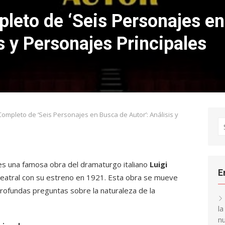
eto de ‘Seis Personajes en
is y Personajes Principales
mpleto de ‘Seis Personajes en Busca de Autor’: Análisis y
S
fo
s una famosa obra del dramaturgo italiano
Luigi
E
teatral con su estreno en 1921. Esta obra se mueve
a profundas preguntas sobre la naturaleza de la
l
nu