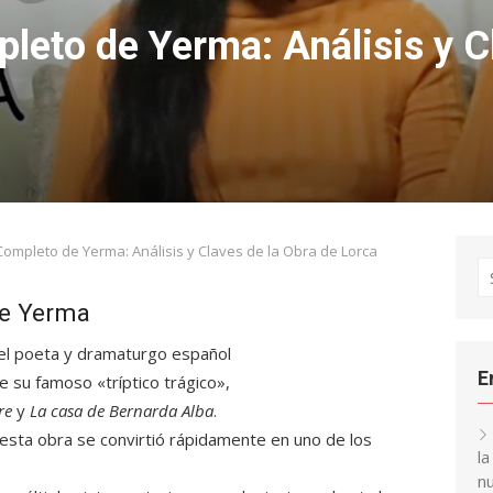
eto de Yerma: Análisis y Cl
mpleto de Yerma: Análisis y Claves de la Obra de Lorca
S
fo
de Yerma
 el poeta y dramaturgo español
E
e su famoso «tríptico trágico»,
re
y
La casa de Bernarda Alba
.
esta obra se convirtió rápidamente en uno de los
l
nu