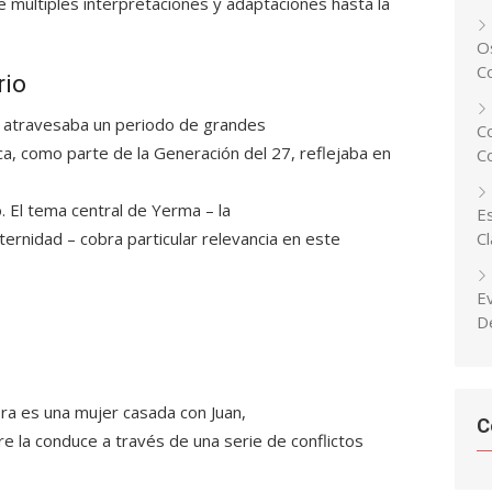
 múltiples interpretaciones y adaptaciones hasta la
Os
C
rio
atravesaba un periodo de grandes
C
rca, como parte de la Generación del 27, reflejaba en
C
o. El tema central de
Yerma
– la
Es
maternidad – cobra particular relevancia en este
C
E
D
bra es una mujer casada con
Juan
,
C
e la conduce a través de una serie de conflictos