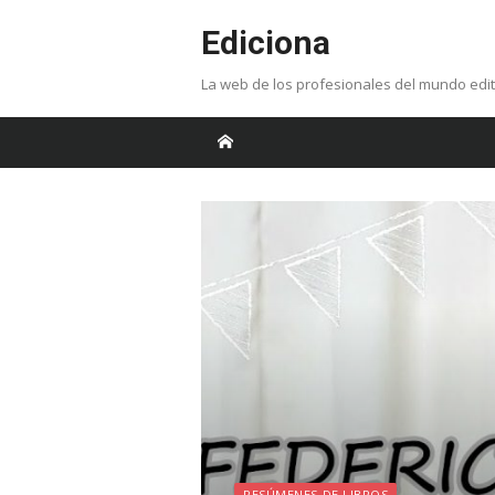
Skip
Ediciona
to
content
La web de los profesionales del mundo edit
RESÚMENES DE LIBROS