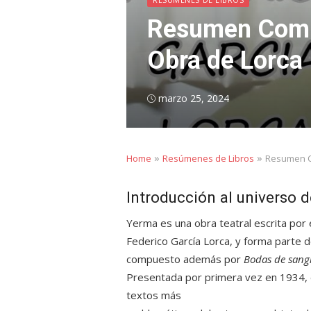
Resumen Compl
Obra de Lorca
Posted
marzo 25, 2024
on
»
»
Home
Resúmenes de Libros
Resumen Co
Introducción al universo 
Yerma
es una obra teatral escrita por
Federico García Lorca
, y forma parte d
compuesto además por
Bodas de sang
Presentada por primera vez en 1934, 
textos más