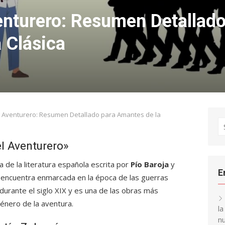
venturero: Resumen Detallad
a Clásica
l Aventurero: Resumen Detallado para Amantes de la
S
fo
el Aventurero»
 de la literatura española escrita por
Pío Baroja
y
E
e encuentra enmarcada en la época de las guerras
 durante el siglo XIX y es una de las obras más
énero de la aventura.
l
nu