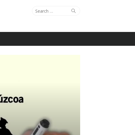
Search
Search
for: