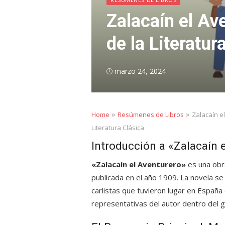
Zalacaín el A
de la Literatur
Posted
marzo 24, 2024
on
»
»
Home
Resúmenes de Libros
Zalacaín e
Literatura Clásica
Introducción a «Zalacaín 
«Zalacaín el Aventurero»
es una obra
publicada en el año 1909. La novela s
carlistas que tuvieron lugar en España
representativas del autor dentro del g