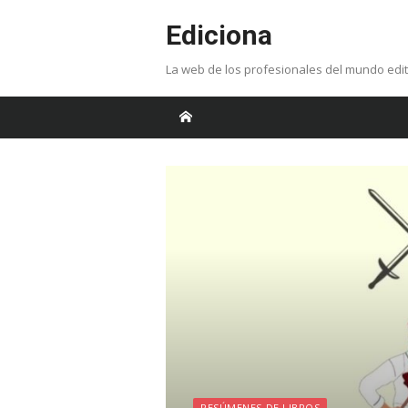
Skip
Ediciona
to
content
La web de los profesionales del mundo edit
RESÚMENES DE LIBROS