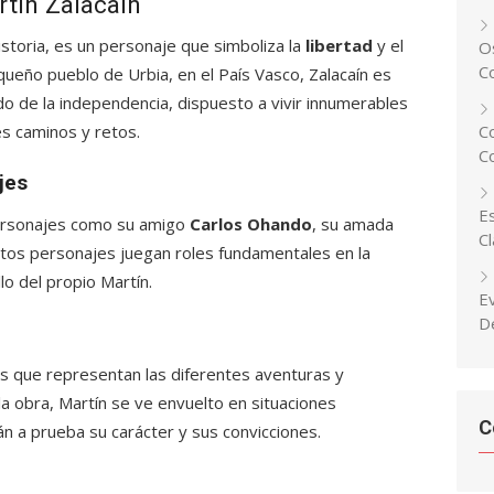
rtín Zalacaín
historia, es un personaje que simboliza la
libertad
y el
Os
C
queño pueblo de Urbia, en el País Vasco, Zalacaín es
ido de la independencia, dispuesto a vivir innumerables
es caminos y retos.
C
C
jes
Es
personajes como su amigo
Carlos Ohando
, su amada
C
stos personajes juegan roles fundamentales en la
llo del propio Martín.
E
D
as que representan las diferentes aventuras y
la obra, Martín se ve envuelto en situaciones
C
n a prueba su carácter y sus convicciones.