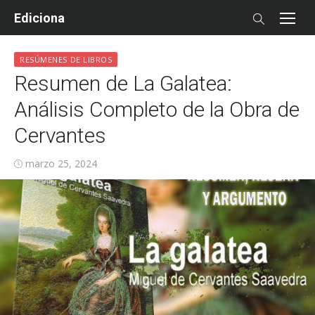
Skip
Ediciona
to
content
RESÚMENES DE LIBROS
Resumen de La Galatea:
Análisis Completo de la Obra de
Cervantes
Posted
marzo 25, 2024
on