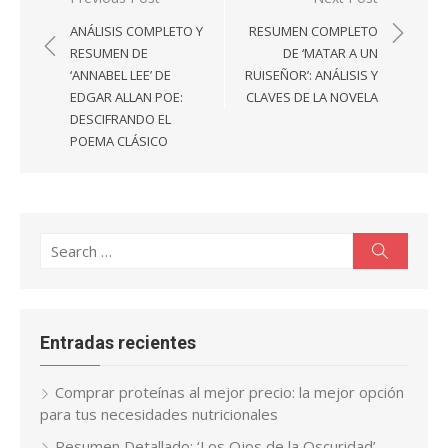
de
ANÁLISIS COMPLETO Y
RESUMEN COMPLETO
entradas
RESUMEN DE
DE ‘MATAR A UN
‘ANNABEL LEE’ DE
RUISEÑOR’: ANÁLISIS Y
EDGAR ALLAN POE:
CLAVES DE LA NOVELA
DESCIFRANDO EL
POEMA CLÁSICO
Search
Search
for:
Entradas recientes
Comprar proteínas al mejor precio: la mejor opción
para tus necesidades nutricionales
Resumen Detallado: ‘Los Ojos de la Oscuridad’ –