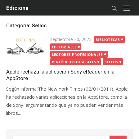
Skip
Ediciona
to
content
Categoría:
Sellos
Posted
septiembre 20, 2023
BIBLIOTECAS
on
EDITORIALES
LECTORES PROFESIONALES
PERIÓDICOS DIGITALES
SELLOS
Apple rechaza la aplicación Sony eReader en la
AppStore
Según informa The New York Times (02/01/2011), Apple
ha rechazado varias aplicaciones en la AppStore, como la
de Sony, argumentando que ya no pueden vender más
libros...