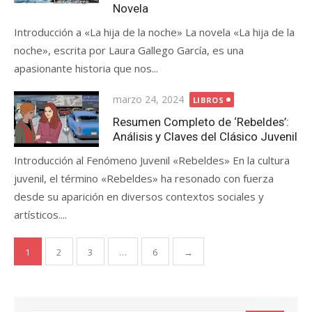
Novela
Introducción a «La hija de la noche» La novela «La hija de la
noche», escrita por Laura Gallego García, es una
apasionante historia que nos...
Posted
marzo 24, 2024
LIBROS
on
Resumen Completo de ‘Rebeldes’:
Análisis y Claves del Clásico Juvenil
Introducción al Fenómeno Juvenil «Rebeldes» En la cultura
juvenil, el término «Rebeldes» ha resonado con fuerza
desde su aparición en diversos contextos sociales y
artísticos....
Paginación
1
2
3
…
6
→
de
entradas