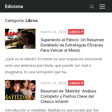
Skip
Ediciona
to
content
Categoría:
Libros
Posted
marzo 24, 2024
LIBROS
on
Superando el Pánico: Un Resumen
Detallado de Estrategias Eficaces
Para Vencer el Miedo
¿Qué es el Miedo? El miedo es una respuesta emocional
ante una amenaza percibida, que puede ser real o
imaginaria. Es una sensación que ha...
Posted
marzo 24, 2024
LIBROS
on
Resumen de ‘Matilda’: Análisis
Completo y Puntos Clave del
Clásico Infantil
Introducción a «Matilda» Matilda es una novela que fue