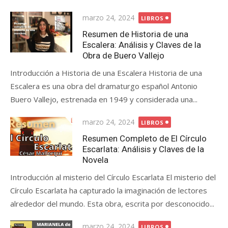
Posted
marzo 24, 2024
LIBROS
on
Resumen de Historia de una
Escalera: Análisis y Claves de la
Obra de Buero Vallejo
Introducción a Historia de una Escalera Historia de una
Escalera es una obra del dramaturgo español Antonio
Buero Vallejo, estrenada en 1949 y considerada una...
Posted
marzo 24, 2024
LIBROS
on
Resumen Completo de El Círculo
Escarlata: Análisis y Claves de la
Novela
Introducción al misterio del Círculo Escarlata El misterio del
Círculo Escarlata ha capturado la imaginación de lectores
alrededor del mundo. Esta obra, escrita por desconocido...
Posted
marzo 24, 2024
LIBROS