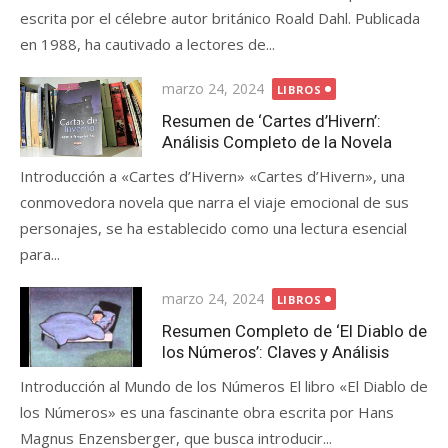
escrita por el célebre autor británico Roald Dahl. Publicada
en 1988, ha cautivado a lectores de...
Posted
marzo 24, 2024
LIBROS
on
Resumen de ‘Cartes d’Hivern’:
Análisis Completo de la Novela
Introducción a «Cartes d’Hivern» «Cartes d’Hivern», una
conmovedora novela que narra el viaje emocional de sus
personajes, se ha establecido como una lectura esencial
para...
Posted
marzo 24, 2024
LIBROS
on
Resumen Completo de ‘El Diablo de
los Números’: Claves y Análisis
Introducción al Mundo de los Números El libro «El Diablo de
los Números» es una fascinante obra escrita por Hans
Magnus Enzensberger, que busca introducir...