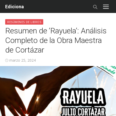
Skip
Ediciona
to
content
RESÚMENES DE LIBROS
Resumen de ‘Rayuela’: Análisis
Completo de la Obra Maestra
de Cortázar
Posted
marzo 25, 2024
on