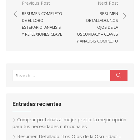
Navegación
Previous Post
Next Post
de
RESUMEN COMPLETO
RESUMEN
entradas
DE EL LOBO
DETALLADO: ‘LOS
ESTEPARIO: ANÁLISIS
OJOS DE LA
Y REFLEXIONES CLAVE
OSCURIDAD’ – CLAVES
Y ANÁLISIS COMPLETO
Search
Search
for:
Entradas recientes
Comprar proteínas al mejor precio: la mejor opción
para tus necesidades nutricionales
Resumen Detallado: ‘Los Ojos de la Oscuridad’ –