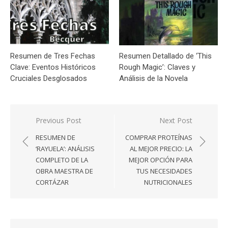
Resumen de Tres Fechas
Resumen Detallado de ‘This
Clave: Eventos Históricos
Rough Magic’: Claves y
Cruciales Desglosados
Análisis de la Novela
Navegación
Previous Post
Next Post
de
RESUMEN DE
COMPRAR PROTEÍNAS
entradas
‘RAYUELA’: ANÁLISIS
AL MEJOR PRECIO: LA
COMPLETO DE LA
MEJOR OPCIÓN PARA
OBRA MAESTRA DE
TUS NECESIDADES
CORTÁZAR
NUTRICIONALES