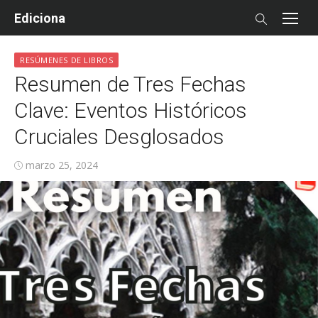
Skip
Ediciona
to
content
RESÚMENES DE LIBROS
Resumen de Tres Fechas
Clave: Eventos Históricos
Cruciales Desglosados
Posted
marzo 25, 2024
on