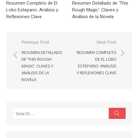
Resumen Completo de El
Resumen Detallado de ‘This
Lobo Estepario: Análisis y
Rough Magic’: Claves y
Reflexiones Clave
Análisis de la Novela
Navegación
Previous Post
Next Post
de
RESUMEN DETALLADO
RESUMEN COMPLETO
entradas
DE ‘THIS ROUGH
DE EL LOBO
MAGIC’: CLAVES Y
ESTEPARIO: ANÁLISIS
ANÁLISIS DE LA
Y REFLEXIONES CLAVE
NOVELA
Search
Search
for: