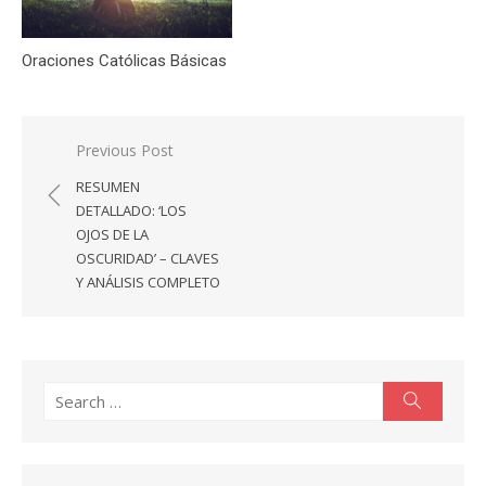
Oraciones Católicas Básicas
Navegación
Previous Post
de
RESUMEN
entradas
DETALLADO: ‘LOS
OJOS DE LA
OSCURIDAD’ – CLAVES
Y ANÁLISIS COMPLETO
Search
Search
for: