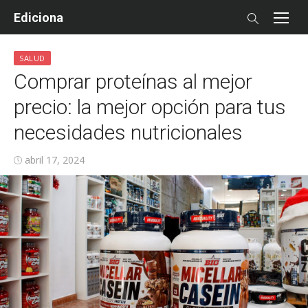
Skip
Ediciona
to
content
SALUD
Comprar proteínas al mejor
precio: la mejor opción para tus
necesidades nutricionales
Posted
abril 17, 2024
on