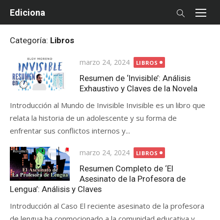
Skip
Ediciona
to
content
Categoría:
Libros
Posted
marzo 24, 2024
LIBROS
on
Resumen de ‘Invisible’: Análisis
Exhaustivo y Claves de la Novela
Introducción al Mundo de Invisible Invisible es un libro que
relata la historia de un adolescente y su forma de
enfrentar sus conflictos internos y...
Posted
marzo 24, 2024
LIBROS
on
Resumen Completo de ‘El
Asesinato de la Profesora de
Lengua’: Análisis y Claves
Introducción al Caso El reciente asesinato de la profesora
de lengua ha conmocionado a la comunidad educativa y