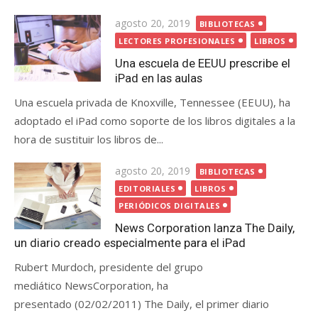
Posted
agosto 20, 2019
BIBLIOTECAS
on
LECTORES PROFESIONALES
LIBROS
Una escuela de EEUU prescribe el
iPad en las aulas
Una escuela privada de Knoxville, Tennessee (EEUU), ha
adoptado el iPad como soporte de los libros digitales a la
hora de sustituir los libros de...
Posted
agosto 20, 2019
BIBLIOTECAS
on
EDITORIALES
LIBROS
PERIÓDICOS DIGITALES
News Corporation lanza The Daily,
un diario creado especialmente para el iPad
Rubert Murdoch, presidente del grupo
mediático NewsCorporation, ha
presentado (02/02/2011) The Daily, el primer diario