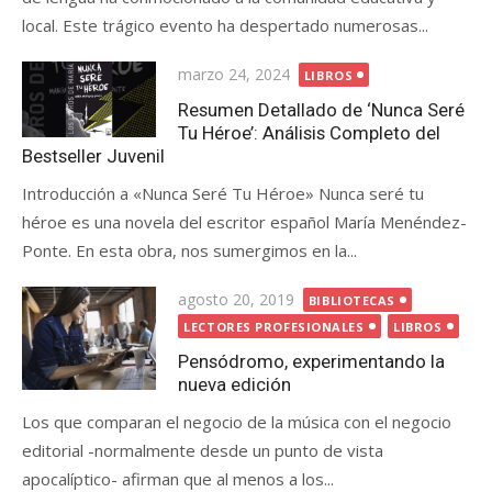
local. Este trágico evento ha despertado numerosas...
Posted
marzo 24, 2024
LIBROS
on
Resumen Detallado de ‘Nunca Seré
Tu Héroe’: Análisis Completo del
Bestseller Juvenil
Introducción a «Nunca Seré Tu Héroe» Nunca seré tu
héroe es una novela del escritor español María Menéndez-
Ponte. En esta obra, nos sumergimos en la...
Posted
agosto 20, 2019
BIBLIOTECAS
on
LECTORES PROFESIONALES
LIBROS
Pensódromo, experimentando la
nueva edición
Los que comparan el negocio de la música con el negocio
editorial -normalmente desde un punto de vista
apocalíptico- afirman que al menos a los...