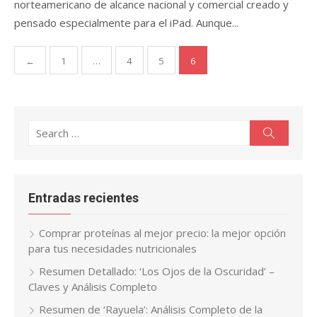
norteamericano de alcance nacional y comercial creado y
pensado especialmente para el iPad. Aunque...
Paginación
←
1
…
4
5
6
de
entradas
Search
Search
for:
Entradas recientes
Comprar proteínas al mejor precio: la mejor opción
para tus necesidades nutricionales
Resumen Detallado: ‘Los Ojos de la Oscuridad’ –
Claves y Análisis Completo
Resumen de ‘Rayuela’: Análisis Completo de la