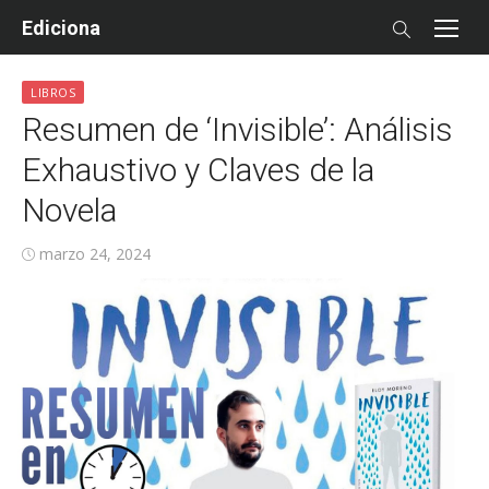
Skip
Ediciona
to
content
LIBROS
Resumen de ‘Invisible’: Análisis
Exhaustivo y Claves de la
Novela
Posted
marzo 24, 2024
on