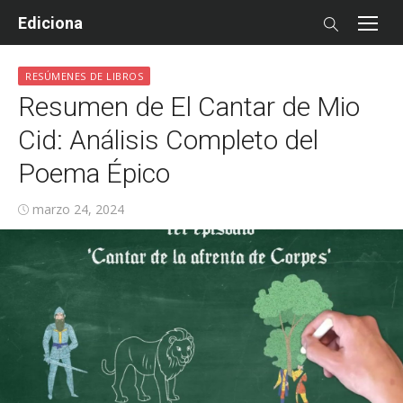
Skip
Ediciona
to
content
RESÚMENES DE LIBROS
Resumen de El Cantar de Mio
Cid: Análisis Completo del
Poema Épico
Posted
marzo 24, 2024
on