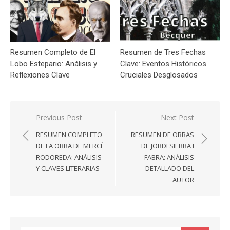
Resumen Completo de El
Resumen de Tres Fechas
Lobo Estepario: Análisis y
Clave: Eventos Históricos
Reflexiones Clave
Cruciales Desglosados
Navegación
Previous Post
Next Post
de
RESUMEN COMPLETO
RESUMEN DE OBRAS
entradas
DE LA OBRA DE MERCÈ
DE JORDI SIERRA I
RODOREDA: ANÁLISIS
FABRA: ANÁLISIS
Y CLAVES LITERARIAS
DETALLADO DEL
AUTOR