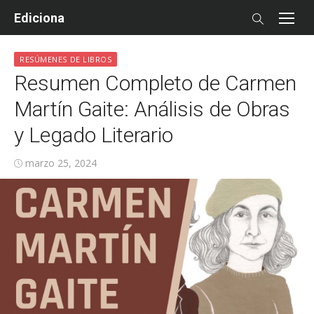
Skip
Ediciona
to
content
RESÚMENES DE LIBROS
Resumen Completo de Carmen
Martín Gaite: Análisis de Obras
y Legado Literario
Posted
marzo 25, 2024
on