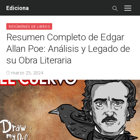
Skip
Ediciona
to
content
RESÚMENES DE LIBROS
Resumen Completo de Edgar
Allan Poe: Análisis y Legado de
su Obra Literaria
Posted
marzo 25, 2024
on