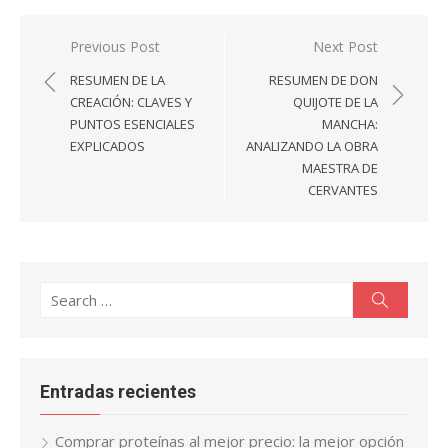
Navegación
Previous Post
Next Post
de
RESUMEN DE LA
RESUMEN DE DON
entradas
CREACIÓN: CLAVES Y
QUIJOTE DE LA
PUNTOS ESENCIALES
MANCHA:
EXPLICADOS
ANALIZANDO LA OBRA
MAESTRA DE
CERVANTES
Search
Search
for:
Entradas recientes
Comprar proteínas al mejor precio: la mejor opción