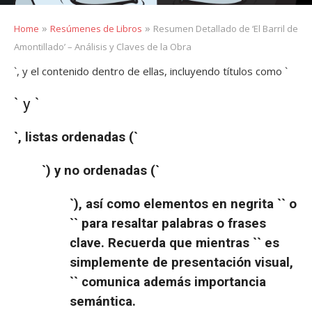
»
»
Home
Resúmenes de Libros
Resumen Detallado de ‘El Barril de
Amontillado’ – Análisis y Claves de la Obra
`, y el contenido dentro de ellas, incluyendo títulos como `
` y `
`, listas ordenadas (`
`) y no ordenadas (`
`), así como elementos en negrita `
` o
`
` para resaltar palabras o frases
clave. Recuerda que mientras `
` es
simplemente de presentación visual,
`
` comunica además importancia
semántica.