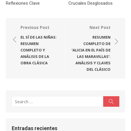
Reflexiones Clave
Cruciales Desglosados
Navegación
Previous Post
Next Post
de
EL SÍ DE LAS NIÑAS:
RESUMEN
entradas
RESUMEN
COMPLETO DE
COMPLETO Y
‘ALICIA EN EL PAÍS DE
ANÁLISIS DE LA
LAS MARAVILLAS’:
OBRA CLÁSICA
ANÁLISIS Y CLAVES
DEL CLÁSICO
Search
Search
for:
Entradas recientes