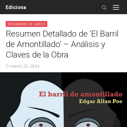
Skip
Ediciona
to
content
RESÚMENES DE LIBROS
Resumen Detallado de ‘El Barril
de Amontillado’ – Análisis y
Claves de la Obra
Posted
marzo 25, 2024
on