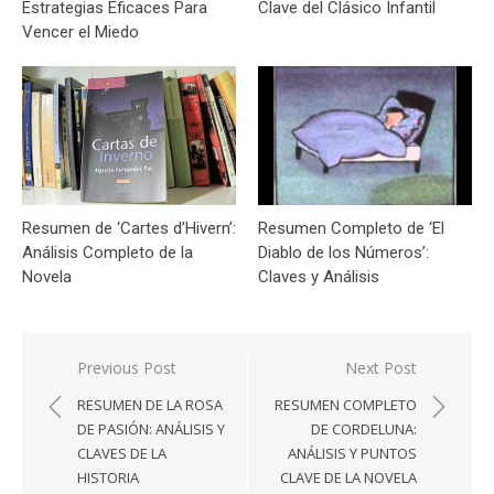
Estrategias Eficaces Para
Clave del Clásico Infantil
Vencer el Miedo
Resumen de ‘Cartes d’Hivern’:
Resumen Completo de ‘El
Análisis Completo de la
Diablo de los Números’:
Novela
Claves y Análisis
Navegación
Previous Post
Next Post
de
RESUMEN DE LA ROSA
RESUMEN COMPLETO
entradas
DE PASIÓN: ANÁLISIS Y
DE CORDELUNA:
CLAVES DE LA
ANÁLISIS Y PUNTOS
HISTORIA
CLAVE DE LA NOVELA