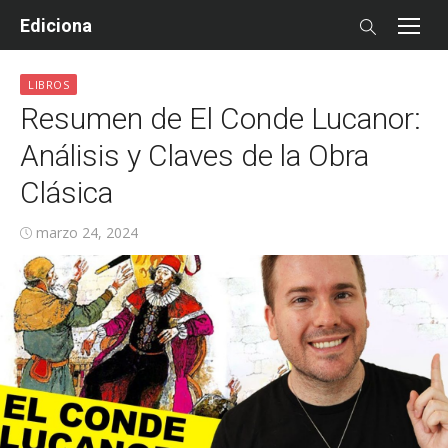
Skip
Ediciona
to
content
LIBROS
Resumen de El Conde Lucanor:
Análisis y Claves de la Obra
Clásica
Posted
marzo 24, 2024
on